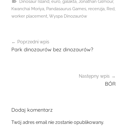
Dinosaur Island
,
euro
,
galakta
,
Jonathan Gilmour
,
Kwanchai Moriya
,
Pandasaurus Games
,
recenzja
,
Red
,
worker placement
,
Wyspa Dinozaurów
Nawigacja
Poprzedni wpis
wpisu
Park dinozaurów bez dinozaurów?
Następny wpis
BÓR
Dodaj komentarz
Twój adres email nie zostanie opublikowany.