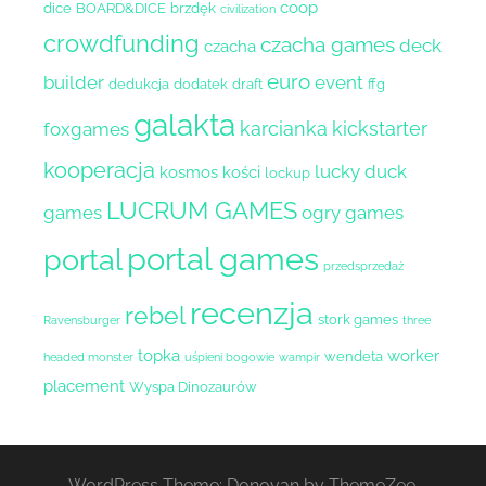
coop
dice
BOARD&DICE
brzdęk
civilization
crowdfunding
czacha games
deck
czacha
euro
builder
event
dedukcja
dodatek
draft
ffg
galakta
karcianka
kickstarter
foxgames
kooperacja
lucky duck
kosmos
kości
lockup
LUCRUM GAMES
games
ogry games
portal games
portal
przedsprzedaż
recenzja
rebel
stork games
Ravensburger
three
topka
worker
wendeta
headed monster
uśpieni bogowie
wampir
placement
Wyspa Dinozaurów
WordPress Theme: Donovan by ThemeZee.