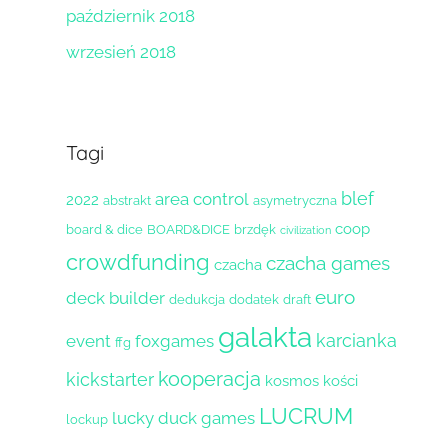
październik 2018
wrzesień 2018
Tagi
blef
area control
2022
abstrakt
asymetryczna
coop
board & dice
BOARD&DICE
brzdęk
civilization
crowdfunding
czacha games
czacha
euro
deck builder
dedukcja
dodatek
draft
galakta
karcianka
event
foxgames
ffg
kooperacja
kickstarter
kosmos
kości
LUCRUM
lucky duck games
lockup