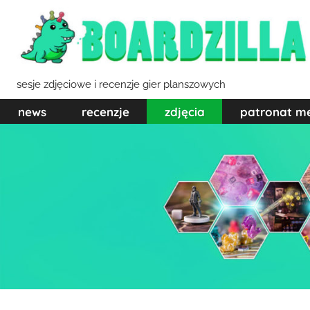
Przejdź
do
treści
sesje zdjęciowe i recenzje gier planszowych
news
recenzje
zdjęcia
patronat m