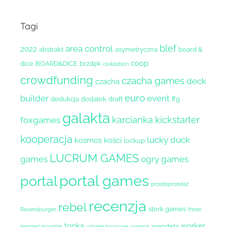
Tagi
blef
area control
2022
abstrakt
asymetryczna
board &
coop
dice
BOARD&DICE
brzdęk
civilization
crowdfunding
czacha games
deck
czacha
euro
builder
event
dedukcja
dodatek
draft
ffg
galakta
karcianka
kickstarter
foxgames
kooperacja
lucky duck
kosmos
kości
lockup
LUCRUM GAMES
games
ogry games
portal games
portal
przedsprzedaż
recenzja
rebel
stork games
Ravensburger
three
topka
worker
wendeta
headed monster
uśpieni bogowie
wampir