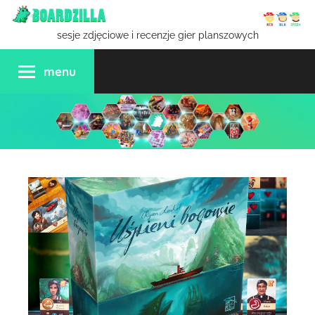
Przejdź
do
sesje zdjęciowe i recenzje gier planszowych
treści
menu