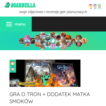
Przejdź
do
sesje zdjęciowe i recenzje gier planszowych
treści
menu
GRA O TRON + DODATEK MATKA
SMOKÓW