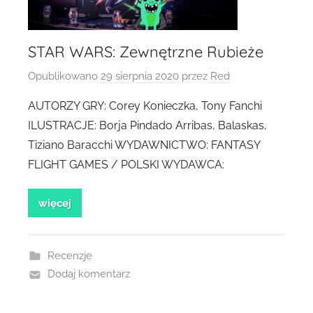
STAR WARS: Zewnętrzne Rubieże
Opublikowano
29 sierpnia 2020
przez
Red
AUTORZY GRY: Corey Konieczka, Tony Fanchi
ILUSTRACJE: Borja Pindado Arribas, Balaskas,
Tiziano Baracchi WYDAWNICTWO: FANTASY
FLIGHT GAMES / POLSKI WYDAWCA:
więcej
Recenzje
Dodaj komentarz