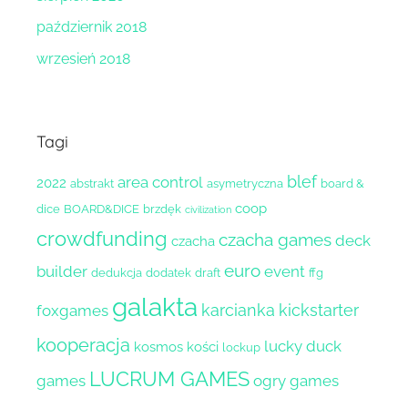
październik 2018
wrzesień 2018
Tagi
blef
area control
2022
abstrakt
asymetryczna
board &
coop
dice
BOARD&DICE
brzdęk
civilization
crowdfunding
czacha games
deck
czacha
euro
builder
event
dedukcja
dodatek
draft
ffg
galakta
karcianka
kickstarter
foxgames
kooperacja
lucky duck
kosmos
kości
lockup
LUCRUM GAMES
games
ogry games