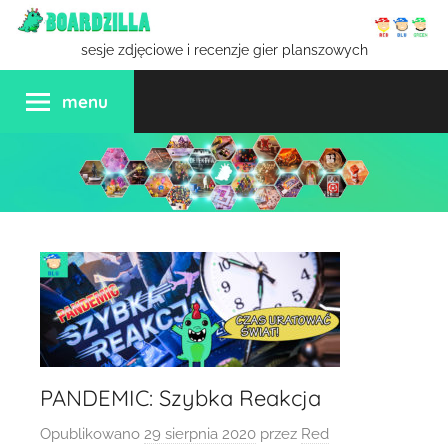
Przejdź
do
sesje zdjęciowe i recenzje gier planszowych
treści
menu
PANDEMIC: Szybka Reakcja
Opublikowano
29 sierpnia 2020
przez
Red