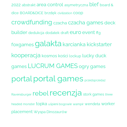
blef
area control
2022
abstrakt
asymetryczna
board &
coop
dice
BOARD&DICE
brzdęk
civilization
crowdfunding
czacha games
deck
czacha
euro
builder
event
dedukcja
dodatek
draft
ffg
galakta
karcianka
kickstarter
foxgames
kooperacja
lucky duck
kosmos
kości
lockup
LUCRUM GAMES
games
ogry games
portal games
portal
przedsprzedaż
recenzja
rebel
stork games
Ravensburger
three
topka
worker
wendeta
headed monster
uśpieni bogowie
wampir
placement
Wyspa Dinozaurów