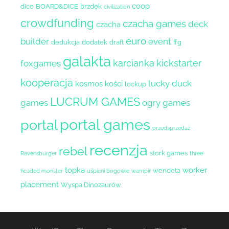
coop
dice
BOARD&DICE
brzdęk
civilization
crowdfunding
czacha games
deck
czacha
euro
builder
event
dedukcja
dodatek
draft
ffg
galakta
karcianka
kickstarter
foxgames
kooperacja
lucky duck
kosmos
kości
lockup
LUCRUM GAMES
games
ogry games
portal games
portal
przedsprzedaż
recenzja
rebel
stork games
Ravensburger
three
topka
worker
wendeta
headed monster
uśpieni bogowie
wampir
placement
Wyspa Dinozaurów