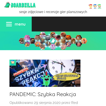
Przejdź
do
sesje zdjęciowe i recenzje gier planszowych
treści
menu
PANDEMIC: Szybka Reakcja
Opublikowano
29 sierpnia 2020
przez
Red