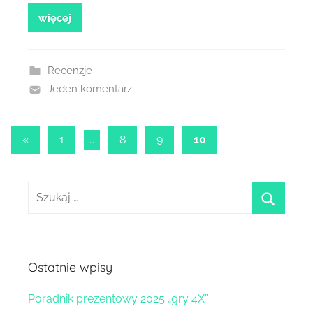
więcej
Recenzje
Jeden komentarz
Stronicowanie
Poprzednie
«
1
…
8
9
10
wpisy
wpisów
Szukaj:
szukaj
Ostatnie wpisy
Poradnik prezentowy 2025 „gry 4X”