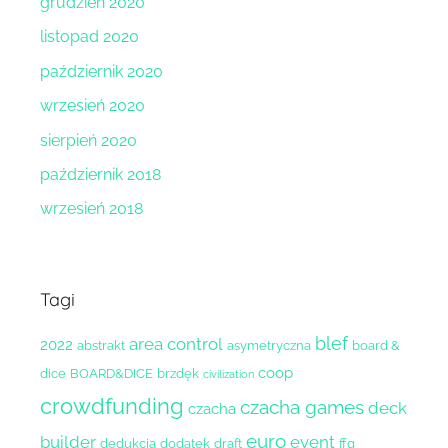
grudzień 2020
listopad 2020
październik 2020
wrzesień 2020
sierpień 2020
październik 2018
wrzesień 2018
Tagi
blef
area control
2022
abstrakt
asymetryczna
board &
coop
dice
BOARD&DICE
brzdęk
civilization
crowdfunding
czacha games
deck
czacha
euro
builder
event
dedukcja
dodatek
draft
ffg