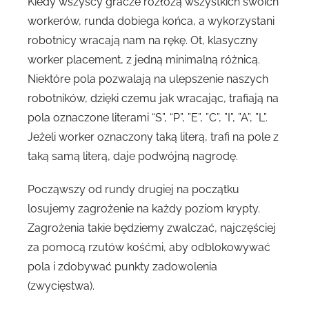
Kiedy wszyscy gracze rozłożą wszystkich swoich
workerów, runda dobiega końca, a wykorzystani
robotnicy wracają nam na rękę. Ot, klasyczny
worker placement, z jedną minimalną różnicą.
Niektóre pola pozwalają na ulepszenie naszych
robotników, dzięki czemu jak wracając, trafiają na
pola oznaczone literami “S”, “P”, ”E”, ”C”, ”I”, ”A”, ”L”.
Jeżeli worker oznaczony taką literą, trafi na pole z
taką samą literą, daje podwójną nagrodę.
Począwszy od rundy drugiej na początku
losujemy zagrożenie na każdy poziom krypty.
Zagrożenia takie będziemy zwalczać, najczęściej
za pomocą rzutów kośćmi, aby odblokowywać
pola i zdobywać punkty zadowolenia
(zwycięstwa).