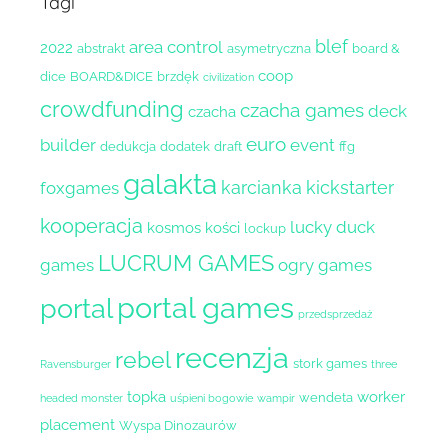
Tagi
blef
area control
2022
abstrakt
asymetryczna
board &
coop
dice
BOARD&DICE
brzdęk
civilization
crowdfunding
czacha games
deck
czacha
euro
builder
event
dedukcja
dodatek
draft
ffg
galakta
karcianka
kickstarter
foxgames
kooperacja
lucky duck
kosmos
kości
lockup
LUCRUM GAMES
games
ogry games
portal games
portal
przedsprzedaż
recenzja
rebel
stork games
Ravensburger
three
topka
worker
wendeta
headed monster
uśpieni bogowie
wampir
placement
Wyspa Dinozaurów