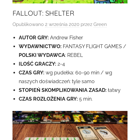
FALLOUT: SHELTER
Opublikowano
2 września 2020
przez
Green
AUTOR GRY:
Andrew Fisher
WYDAWNICTWO:
FANTASY FLIGHT GAMES /
POLSKI WYDAWCA
: REBEL
ILOŚĆ GRACZY:
2-4
CZAS GRY:
wg pudełka: 60-90 min / wg
naszych doświadczeń: tyle samo
STOPIEŃ SKOMPLIKOWANIA ZASAD:
łatwy
CZAS ROZŁOŻENIA GRY:
5 min.