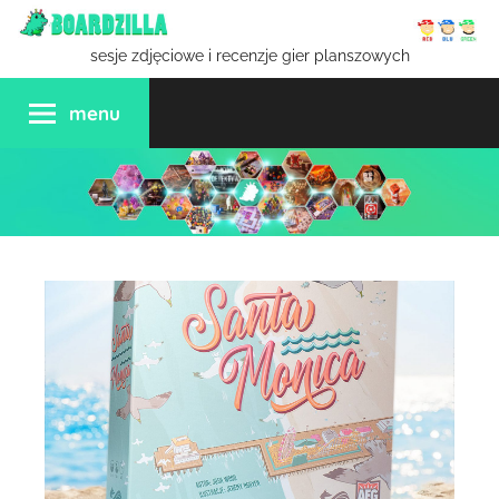
Przejdź
do
sesje zdjęciowe i recenzje gier planszowych
treści
menu