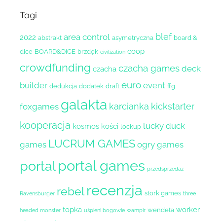
Tagi
blef
area control
2022
abstrakt
asymetryczna
board &
coop
dice
BOARD&DICE
brzdęk
civilization
crowdfunding
czacha games
deck
czacha
euro
builder
event
dedukcja
dodatek
draft
ffg
galakta
karcianka
kickstarter
foxgames
kooperacja
lucky duck
kosmos
kości
lockup
LUCRUM GAMES
games
ogry games
portal games
portal
przedsprzedaż
recenzja
rebel
stork games
Ravensburger
three
topka
worker
wendeta
headed monster
uśpieni bogowie
wampir