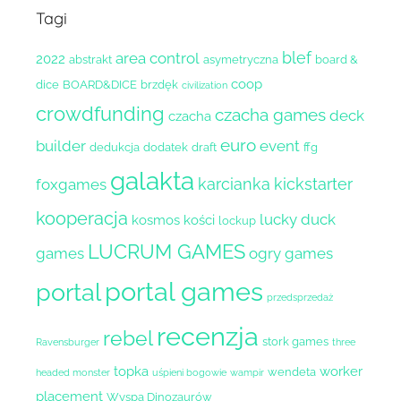
Tagi
blef
area control
2022
abstrakt
asymetryczna
board &
coop
dice
BOARD&DICE
brzdęk
civilization
crowdfunding
czacha games
deck
czacha
euro
builder
event
dedukcja
dodatek
draft
ffg
galakta
karcianka
kickstarter
foxgames
kooperacja
lucky duck
kosmos
kości
lockup
LUCRUM GAMES
games
ogry games
portal games
portal
przedsprzedaż
recenzja
rebel
stork games
Ravensburger
three
topka
worker
wendeta
headed monster
uśpieni bogowie
wampir
placement
Wyspa Dinozaurów