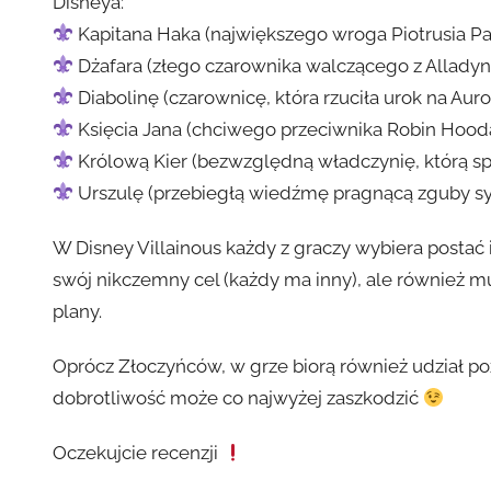
Disneya:
Kapitana Haka (największego wroga Piotrusia P
Dżafara (złego czarownika walczącego z Allady
Diabolinę (czarownicę, która rzuciła urok na Aur
Księcia Jana (chciwego przeciwnika Robin Hood
Królową Kier (bezwzględną władczynię, którą spo
Urszulę (przebiegłą wiedźmę pragnącą zguby syr
W Disney Villainous każdy z graczy wybiera postać i 
swój nikczemny cel (każdy ma inny), ale również m
plany.
Oprócz Złoczyńców, w grze biorą również udział p
dobrotliwość może co najwyżej zaszkodzić
Oczekujcie recenzji