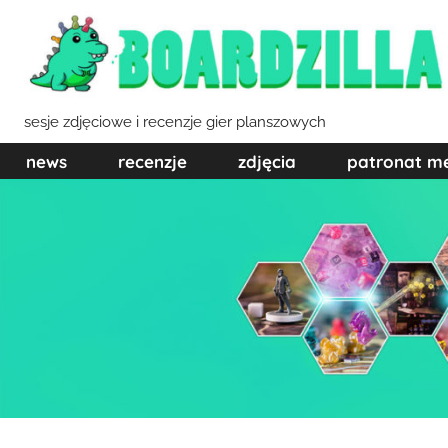
Przejdź
do
treści
sesje zdjęciowe i recenzje gier planszowych
news
recenzje
zdjęcia
patronat m