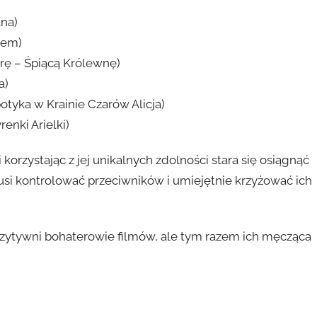
ana)
nem)
orę – Śpiącą Królewnę)
a)
tyka w Krainie Czarów Alicja)
enki Arielki)
korzystając z jej unikalnych zdolności stara się osiągnąć
usi kontrolować przeciwników i umiejętnie krzyżować ich
ozytywni bohaterowie filmów, ale tym razem ich męcząca