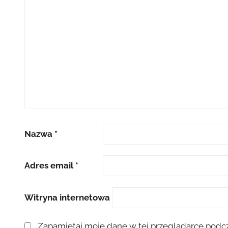
Nazwa
*
Adres email
*
Witryna internetowa
Zapamiętaj moje dane w tej przeglądarce podcz