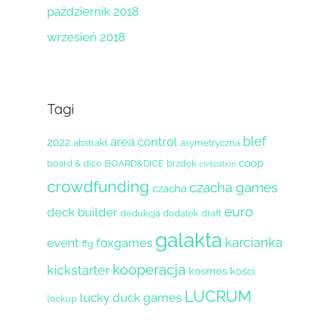
październik 2018
wrzesień 2018
Tagi
blef
area control
2022
abstrakt
asymetryczna
coop
board & dice
BOARD&DICE
brzdęk
civilization
crowdfunding
czacha games
czacha
euro
deck builder
dedukcja
dodatek
draft
galakta
karcianka
event
foxgames
ffg
kooperacja
kickstarter
kosmos
kości
LUCRUM
lucky duck games
lockup