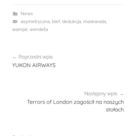
News
asymetryczna
,
blef
,
dedukcja
,
maskarada
,
wampir
,
wendeta
Nawigacja
Poprzedni wpis
wpisu
YUKON AIRWAYS
Następny wpis
Terrors of London zagościł na naszych
stołach