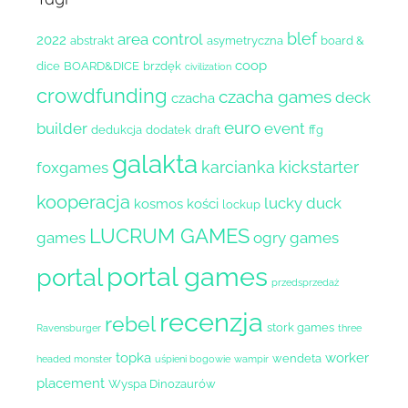
blef
area control
2022
abstrakt
asymetryczna
board &
coop
dice
BOARD&DICE
brzdęk
civilization
crowdfunding
czacha games
deck
czacha
euro
builder
event
dedukcja
dodatek
draft
ffg
galakta
karcianka
kickstarter
foxgames
kooperacja
lucky duck
kosmos
kości
lockup
LUCRUM GAMES
games
ogry games
portal games
portal
przedsprzedaż
recenzja
rebel
stork games
Ravensburger
three
topka
worker
wendeta
headed monster
uśpieni bogowie
wampir
placement
Wyspa Dinozaurów