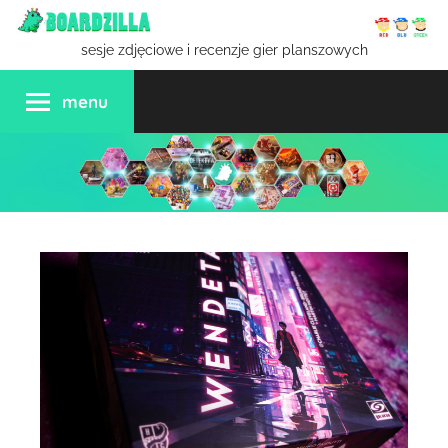
Przejdź
do
sesje zdjęciowe i recenzje gier planszowych
treści
menu