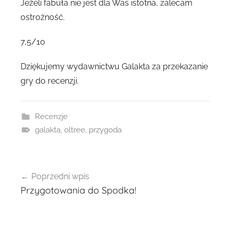
Jeżeli fabuła nie jest dla Was istotna, zalecam
ostrożność.
7,5/10
Dziękujemy wydawnictwu Galakta za przekazanie
gry do recenzji.
Recenzje
galakta
,
oltree
,
przygoda
Nawigacja
Poprzedni wpis
wpisu
Przygotowania do Spodka!