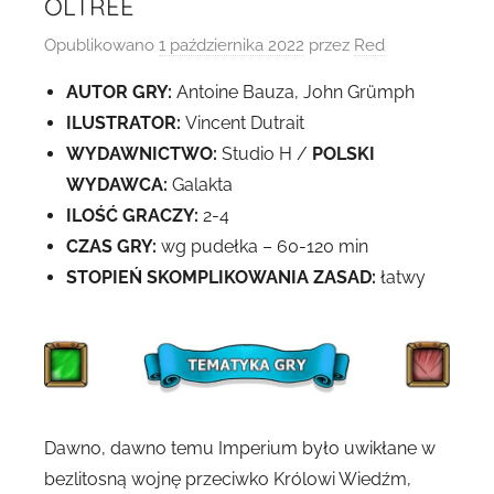
OLTREE
Opublikowano
1 października 2022
przez
Red
AUTOR GRY:
Antoine Bauza, John Grümph
ILUSTRATOR:
Vincent Dutrait
WYDAWNICTWO:
Studio H /
POLSKI
WYDAWCA:
Galakta
ILOŚĆ GRACZY:
2-4
CZAS GRY:
wg pudełka – 60-120 min
STOPIEŃ SKOMPLIKOWANIA ZASAD:
łatwy
Dawno, dawno temu Imperium było uwikłane w
bezlitosną wojnę przeciwko Królowi Wiedźm,