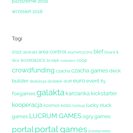
październik 2018
wrzesień 2018
Tagi
blef
area control
2022
abstrakt
asymetryczna
board &
coop
dice
BOARD&DICE
brzdęk
civilization
crowdfunding
czacha games
deck
czacha
euro
builder
event
dedukcja
dodatek
draft
ffg
galakta
karcianka
kickstarter
foxgames
kooperacja
lucky duck
kosmos
kości
lockup
LUCRUM GAMES
games
ogry games
portal games
portal
przedsprzedaż