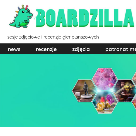
Przejdź
do
treści
sesje zdjęciowe i recenzje gier planszowych
news
recenzje
zdjęcia
patronat m