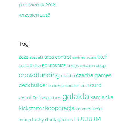
październik 2018
wrzesień 2018
Tagi
blef
area control
2022
abstrakt
asymetryczna
coop
board & dice
BOARD&DICE
brzdęk
civilization
crowdfunding
czacha games
czacha
euro
deck builder
dedukcja
dodatek
draft
galakta
karcianka
event
foxgames
ffg
kooperacja
kickstarter
kosmos
kości
LUCRUM
lucky duck games
lockup