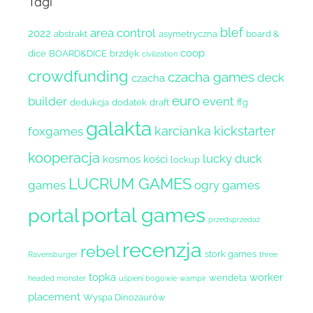
Tagi
blef
area control
2022
abstrakt
asymetryczna
board &
coop
dice
BOARD&DICE
brzdęk
civilization
crowdfunding
czacha games
deck
czacha
euro
builder
event
dedukcja
dodatek
draft
ffg
galakta
karcianka
kickstarter
foxgames
kooperacja
lucky duck
kosmos
kości
lockup
LUCRUM GAMES
games
ogry games
portal games
portal
przedsprzedaż
recenzja
rebel
stork games
Ravensburger
three
topka
worker
wendeta
headed monster
uśpieni bogowie
wampir
placement
Wyspa Dinozaurów