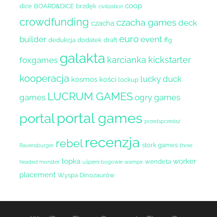
coop
dice
BOARD&DICE
brzdęk
civilization
crowdfunding
czacha games
deck
czacha
euro
builder
event
dedukcja
dodatek
draft
ffg
galakta
karcianka
kickstarter
foxgames
kooperacja
lucky duck
kosmos
kości
lockup
LUCRUM GAMES
games
ogry games
portal games
portal
przedsprzedaż
recenzja
rebel
stork games
Ravensburger
three
topka
worker
wendeta
headed monster
uśpieni bogowie
wampir
placement
Wyspa Dinozaurów