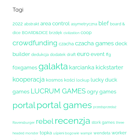
Tagi
blef
area control
2022
abstrakt
asymetryczna
board &
coop
dice
BOARD&DICE
brzdęk
civilization
crowdfunding
czacha games
deck
czacha
euro
builder
event
dedukcja
dodatek
draft
ffg
galakta
karcianka
kickstarter
foxgames
kooperacja
lucky duck
kosmos
kości
lockup
LUCRUM GAMES
games
ogry games
portal games
portal
przedsprzedaż
recenzja
rebel
stork games
Ravensburger
three
topka
worker
wendeta
headed monster
uśpieni bogowie
wampir