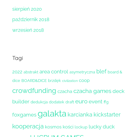
sierpień 2020
październik 2018
wrzesień 2018
Tagi
blef
area control
2022
abstrakt
asymetryczna
board &
coop
dice
BOARD&DICE
brzdęk
civilization
crowdfunding
czacha games
deck
czacha
euro
builder
event
dedukcja
dodatek
draft
ffg
galakta
karcianka
kickstarter
foxgames
kooperacja
lucky duck
kosmos
kości
lockup