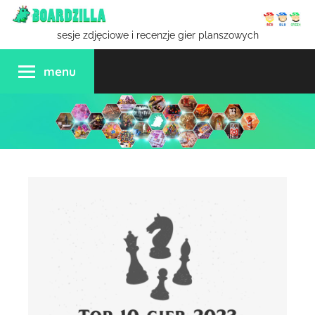
Przejdź
do
sesje zdjęciowe i recenzje gier planszowych
treści
menu