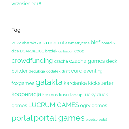
wrzesień 2018
Tagi
blef
area control
2022
abstrakt
asymetryczna
board &
coop
dice
BOARD&DICE
brzdęk
civilization
crowdfunding
czacha games
deck
czacha
euro
builder
event
dedukcja
dodatek
draft
ffg
galakta
karcianka
kickstarter
foxgames
kooperacja
lucky duck
kosmos
kości
lockup
LUCRUM GAMES
games
ogry games
portal games
portal
przedsprzedaż